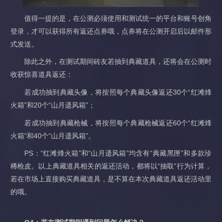
值得一提的是，在公测必须使用和测试统一的平台和账号创角
登录，才可以获得所有返还点券哦，点券将在公测开启后以邮件形
式发送。
除此之外，在测试期间砖友若抽到典藏道具，还将会在公测时
收获惊喜道具返还：
若成功抽到典藏头像，将按照每个典藏头像返还30个“红滩烽
火箱”和20个“山月遗风箱”；
若成功抽到典藏枪械，将按照每个典藏枪械返还60个“红滩烽
火箱”和40个“山月遗风箱”。
PS：“红滩烽火箱”和“山月遗风箱”均含有“典藏黑匣”和多款珍
稀枪皮。以上典藏道具相关的返还活动，都将以“抽取”行为计算，
若在市场上直接购买典藏道具，是不算在本次典藏道具返还活动里
的哦。