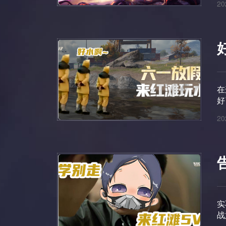
20
在
好
20
实
战