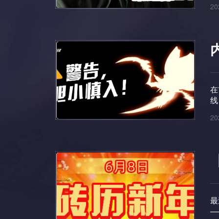
20
在
线
20
最
—