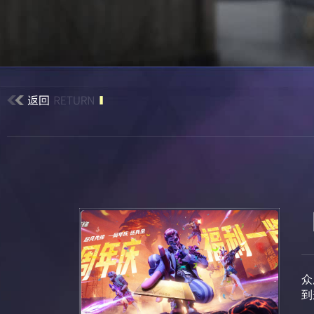
众
到
庆